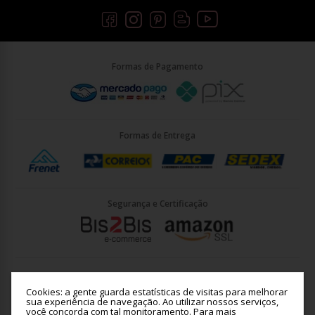
Formas de Pagamento
Formas de Entrega
Segurança e Certificação
Briller Importacao LTDA - CNPJ: 33.090.578/0001-35 | Rua Vigário
João José Rodrigues 21, Jundiaí - SP - CEP: 13201-001
Cookies: a gente guarda estatísticas de visitas para melhorar
sua experiência de navegação. Ao utilizar nossos serviços,
você concorda com tal monitoramento.
Para mais