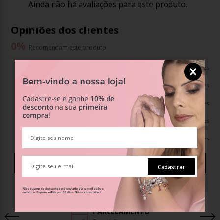
Ainda não há avaliações para este produto.
Opiniões dos clientes
0
%
Recomendam este produto
0%
0 avaliações
0%
0 avaliações
0%
0 avaliações
0%
0 avaliações
0%
0 avaliações
Avaliar o Produto
Cadastrar
PARCELAMENTO